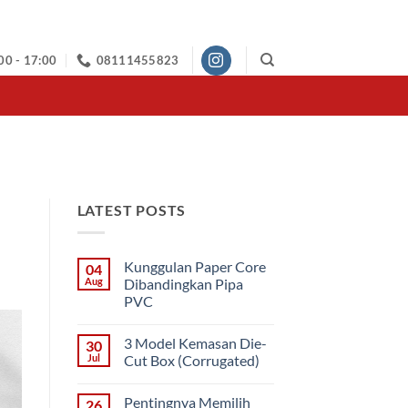
00 - 17:00
08111455823
LATEST POSTS
Kunggulan Paper Core
04
Aug
Dibandingkan Pipa
PVC
No
Comments
3 Model Kemasan Die-
30
on
Kunggulan
Jul
Cut Box (Corrugated)
Paper
Core
No
Dibandingkan
Comments
Pentingnya Memilih
26
Pipa
on