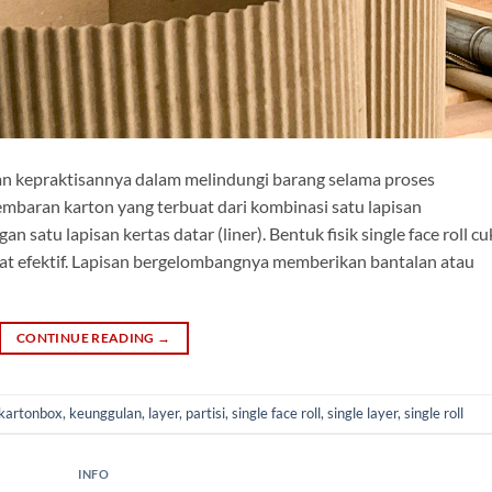
s dan kepraktisannya dalam melindungi barang selama proses
mbaran karton yang terbuat dari kombinasi satu lapisan
 satu lapisan kertas datar (liner). Bentuk fisik single face roll c
at efektif. Lapisan bergelombangnya memberikan bantalan atau
CONTINUE READING
→
kartonbox
,
keunggulan
,
layer
,
partisi
,
single face roll
,
single layer
,
single roll
INFO