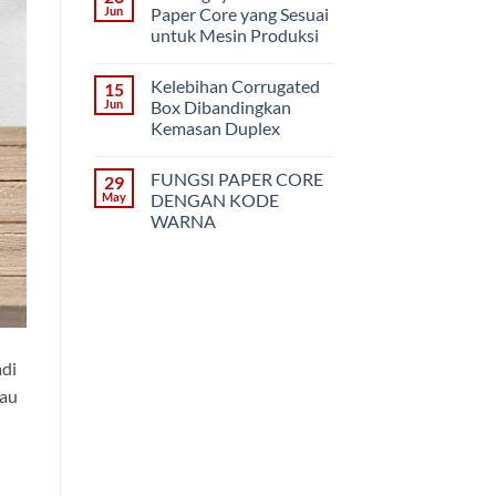
PVC
3
Jun
Paper Core yang Sesuai
Model
untuk Mesin Produksi
Kemasan
Die-
No
Cut
Comments
Box
Kelebihan Corrugated
15
on
(Corrugated)
Pentingnya
Jun
Box Dibandingkan
Memilih
Kemasan Duplex
Paper
Core
No
yang
Comments
Sesuai
FUNGSI PAPER CORE
29
on
untuk
Kelebihan
May
DENGAN KODE
Mesin
Corrugated
Produksi
WARNA
Box
Dibandingkan
No
Kemasan
Comments
Duplex
on
FUNGSI
PAPER
CORE
DENGAN
KODE
WARNA
adi
tau