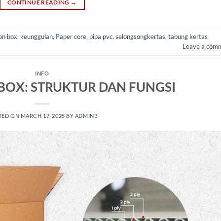
CONTINUE READING
→
on box
,
keunggulan
,
Paper core
,
pipa pvc
,
selongsongkertas
,
tabung kertas
Leave a com
INFO
BOX: STRUKTUR DAN FUNGSI
TED ON
MARCH 17, 2025
BY
ADMIN3