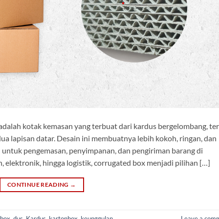
dalah kotak kemasan yang terbuat dari kardus bergelombang, ter
dua lapisan datar. Desain ini membuatnya lebih kokoh, ringan, dan
n untuk pengemasan, penyimpanan, dan pengiriman barang di
, elektronik, hingga logistik, corrugated box menjadi pilihan […]
CONTINUE READING
→
 box
,
dus
,
Kardus
,
kartonbox
,
keunggulan
Leave a com