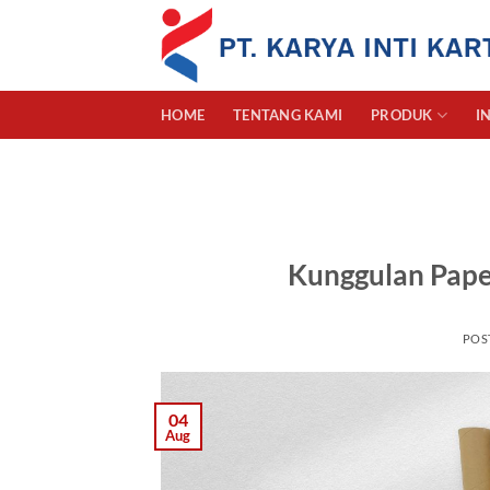
Skip
to
content
HOME
TENTANG KAMI
PRODUK
I
Kunggulan Pape
POS
04
Aug