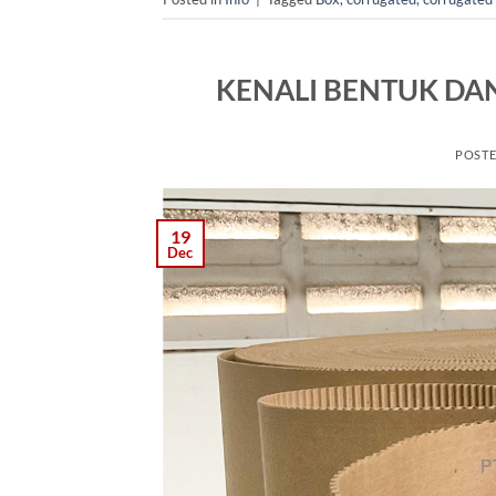
KENALI BENTUK DA
POST
19
Dec