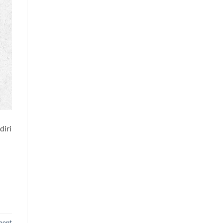
diri
ment