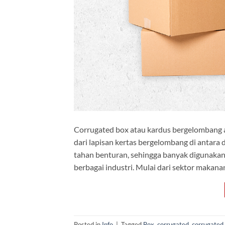
Corrugated box atau kardus bergelombang a
dari lapisan kertas bergelombang di antara 
tahan benturan, sehingga banyak digunaka
berbagai industri. Mulai dari sektor makanan
Posted in
Info
|
Tagged
Box
,
corrugated
,
corrugated