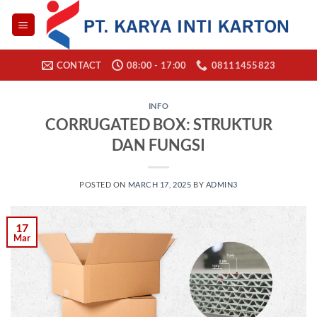
Skip
to
content
CONTACT
08:00 - 17:00
08111455823
INFO
CORRUGATED BOX: STRUKTUR
DAN FUNGSI
POSTED ON
MARCH 17, 2025
BY
ADMIN3
17
Mar