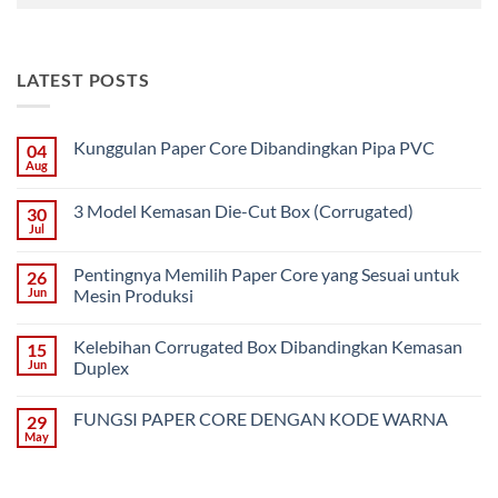
LATEST POSTS
Kunggulan Paper Core Dibandingkan Pipa PVC
04
Aug
No
Comments
on
3 Model Kemasan Die-Cut Box (Corrugated)
30
Kunggulan
Paper
Jul
No
Core
Comments
Dibandingkan
on
Pipa
Pentingnya Memilih Paper Core yang Sesuai untuk
26
3
PVC
Model
Jun
Mesin Produksi
Kemasan
No
Die-
Comments
Cut
Kelebihan Corrugated Box Dibandingkan Kemasan
15
on
Box
Pentingnya
(Corrugated)
Jun
Duplex
Memilih
Paper
No
Core
Comments
FUNGSI PAPER CORE DENGAN KODE WARNA
29
yang
on
Sesuai
Kelebihan
May
No
untuk
Corrugated
Comments
Mesin
Box
on
Produksi
Dibandingkan
FUNGSI
Kemasan