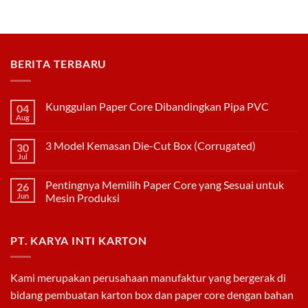
PAPER
Duplex
CORE
DENGAN
KODE
WARNA
BERITA TERBARU
Kunggulan Paper Core Dibandingkan Pipa PVC
04
Aug
No
Comments
on
3 Model Kemasan Die-Cut Box (Corrugated)
30
Kunggulan
Paper
Jul
No
Core
Comments
Dibandingkan
on
Pipa
Pentingnya Memilih Paper Core yang Sesuai untuk
26
3
PVC
Model
Jun
Mesin Produksi
Kemasan
No
Die-
Comments
Cut
on
Box
PT. KARYA INTI KARTON
Pentingnya
(Corrugated)
Memilih
Paper
Core
yang
Kami merupakan perusahaan manufaktur yang bergerak di
Sesuai
untuk
bidang pembuatan
karton box
dan
paper core
dengan bahan
Mesin