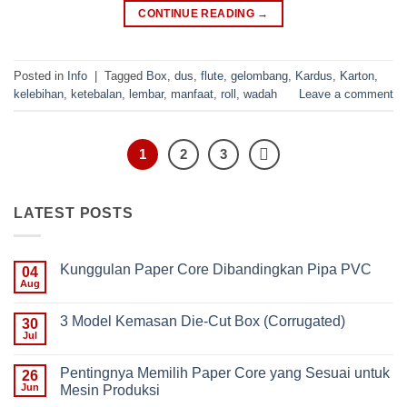
CONTINUE READING
→
Posted in
Info
|
Tagged
Box
,
dus
,
flute
,
gelombang
,
Kardus
,
Karton
,
kelebihan
,
ketebalan
,
lembar
,
manfaat
,
roll
,
wadah
Leave a comment
1
2
3
LATEST POSTS
Kunggulan Paper Core Dibandingkan Pipa PVC
04
Aug
No
Comments
on
3 Model Kemasan Die-Cut Box (Corrugated)
30
Kunggulan
Paper
Jul
No
Core
Comments
Dibandingkan
on
Pipa
Pentingnya Memilih Paper Core yang Sesuai untuk
26
3
PVC
Model
Jun
Mesin Produksi
Kemasan