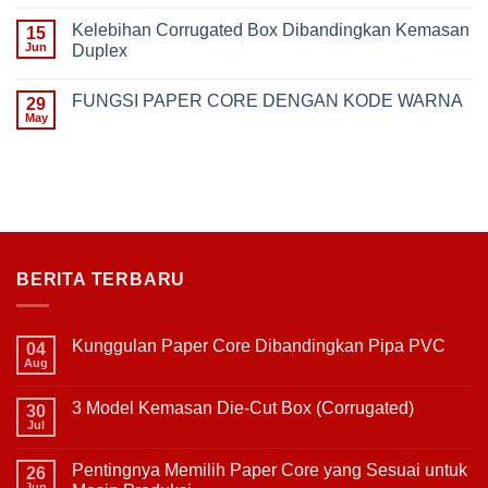
No
Die-
Comments
Cut
Kelebihan Corrugated Box Dibandingkan Kemasan
on
15
Box
Pentingnya
(Corrugated)
Jun
Duplex
Memilih
Paper
No
Core
Comments
FUNGSI PAPER CORE DENGAN KODE WARNA
yang
on
29
Sesuai
Kelebihan
May
No
untuk
Corrugated
Comments
Mesin
Box
on
Produksi
Dibandingkan
FUNGSI
Kemasan
PAPER
Duplex
CORE
DENGAN
KODE
WARNA
BERITA TERBARU
Kunggulan Paper Core Dibandingkan Pipa PVC
04
Aug
No
Comments
on
3 Model Kemasan Die-Cut Box (Corrugated)
30
Kunggulan
Paper
Jul
No
Core
Comments
Dibandingkan
on
Pipa
Pentingnya Memilih Paper Core yang Sesuai untuk
26
3
PVC
Model
Jun