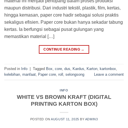
material ini menjadi penopang dalam proses produksi
maupun distribusi. Dari industri tekstil, plastik, film, kertas,
hingga kemasan, paper core hadir sebagai solusi praktis
sekaligus efisien. Paper core bukan hanya sekadar tabung
kertas. Ia berfungsi sebagai pusat gulungan yang
memastikan material […]
CONTINUE READING
→
Posted in
Info
|
Tagged
Box
,
core
,
dus
,
Kardus
,
Karton
,
kartonbox
,
kelebihan
,
manfaat
,
Paper core
,
roll
,
selongsong
Leave a comment
INFO
WHITE VS BROWN KRAFT (DIGITAL
PRINTING KARTON BOX)
POSTED ON
AUGUST 11, 2025
BY
ADMIN3