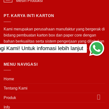
Mesin Produksi
Kemasan
No
Die-
Comments
Cut
on
Box
Pentingnya
PT. KARYA INTI KARTON
(Corrugated)
Memilih
Paper
Core
yang
Kami merupakan perusahaan manufaktur yang bergerak di
Sesuai
untuk
bidang pembuatan
karton box
dan
paper core
dengan
Mesin
Produksi
bahan berkualitas serta sistem pengerjaan yang dilakukan
oleh para tenaga kerja yang handal dan terampil.
MENU NAVIGASI
Home
Tentang Kami
Produk
Info