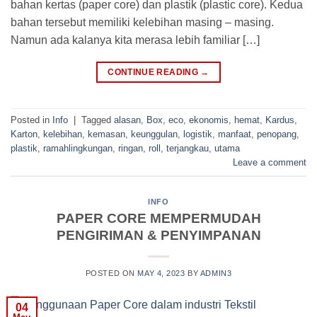
bahan kertas (paper core) dan plastik (plastic core). Kedua
bahan tersebut memiliki kelebihan masing – masing.
Namun ada kalanya kita merasa lebih familiar […]
CONTINUE READING
→
Posted in
Info
|
Tagged
alasan
,
Box
,
eco
,
ekonomis
,
hemat
,
Kardus
,
Karton
,
kelebihan
,
kemasan
,
keunggulan
,
logistik
,
manfaat
,
penopang
,
plastik
,
ramahlingkungan
,
ringan
,
roll
,
terjangkau
,
utama
Leave a comment
INFO
PAPER CORE MEMPERMUDAH
PENGIRIMAN & PENYIMPANAN
POSTED ON
MAY 4, 2023
BY
ADMIN3
04