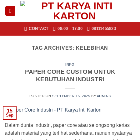
Skip
to
content
CONTACT
08:00 - 17:00
08111455823
TAG ARCHIVES:
KELEBIHAN
INFO
PAPER CORE CUSTOM UNTUK
KEBUTUHAN INDUSTRI
POSTED ON
SEPTEMBER 15, 2025
BY
ADMIN3
15
Sep
Dalam dunia industri, paper core atau selongsong kertas
adalah material yang terlihat sederhana, namun nyatanya