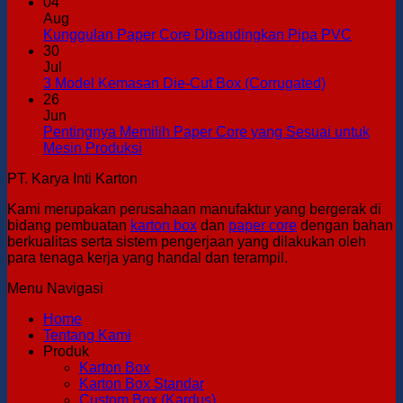
04
Kemasan
Produksi
PAP
Aug
Duplex
COR
No
Kunggulan Paper Core Dibandingkan Pipa PVC
DEN
Commen
30
KOD
on
Jul
WAR
Kunggu
No
3 Model Kemasan Die-Cut Box (Corrugated)
Paper
Comments
26
on
Core
Jun
3
Dibandi
Pentingnya Memilih Paper Core yang Sesuai untuk
Model
Pipa
No
Mesin Produksi
Kemasan
PVC
Comments
PT. Karya Inti Karton
on
Die-
Pentingnya
Cut
Kami merupakan perusahaan manufaktur yang bergerak di
Memilih
Box
bidang pembuatan
karton box
dan
paper core
dengan bahan
Paper
(Corrugated
berkualitas serta sistem pengerjaan yang dilakukan oleh
Core
para tenaga kerja yang handal dan terampil.
yang
Sesuai
Menu Navigasi
untuk
Mesin
Home
Produksi
Tentang Kami
Produk
Karton Box
Karton Box Standar
Custom Box (Kardus)