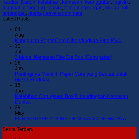
Kardus
,
Karton
,
kelebihan
,
kemasan
,
keunggulan
,
logistik
,
manfaat
,
penopang
,
plastik
,
ramahlingkungan
,
ringan
,
roll
,
terjangkau
,
utama
Leave a comment
Latest Posts
04
Aug
No
Kunggulan Paper Core Dibandingkan Pipa PVC
Commen
30
on
Jul
Kunggu
No
3 Model Kemasan Die-Cut Box (Corrugated)
Paper
Comments
26
on
Core
Jun
3
Dibandi
Pentingnya Memilih Paper Core yang Sesuai untuk
Model
Pipa
No
Mesin Produksi
Kemasan
PVC
Comments
15
on
Die-
Jun
Pentingnya
Cut
Kelebihan Corrugated Box Dibandingkan Kemasan
Memilih
Box
No
Duplex
Paper
(Corrugated
Comments
29
on
Core
May
Kelebihan
yang
No
FUNGSI PAPER CORE DENGAN KODE WARNA
Corrugated
Sesuai
Comm
Berita Terbaru
Box
untuk
on
Dibandingkan
Mesin
FUNG