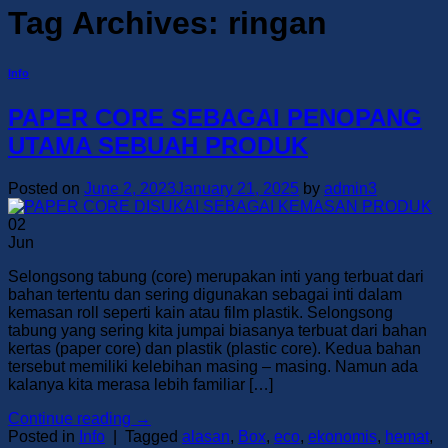
Tag Archives:
ringan
Info
PAPER CORE SEBAGAI PENOPANG
UTAMA SEBUAH PRODUK
Posted on
June 2, 2023
January 21, 2025
by
admin3
02
Jun
Selongsong tabung (core) merupakan inti yang terbuat dari
bahan tertentu dan sering digunakan sebagai inti dalam
kemasan roll seperti kain atau film plastik. Selongsong
tabung yang sering kita jumpai biasanya terbuat dari bahan
kertas (paper core) dan plastik (plastic core). Kedua bahan
tersebut memiliki kelebihan masing – masing. Namun ada
kalanya kita merasa lebih familiar […]
Continue reading
→
Posted in
Info
|
Tagged
alasan
,
Box
,
eco
,
ekonomis
,
hemat
,