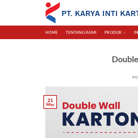
Skip
to
content
HOME
TENTANG KAMI
PRODUK
I
Double
PO
21
May