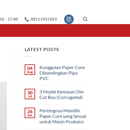
00 - 17:00
08111455823
LATEST POSTS
Kunggulan Paper Core
04
Aug
Dibandingkan Pipa
PVC
No
Comments
3 Model Kemasan Die-
30
on
Kunggulan
Jul
Cut Box (Corrugated)
Paper
Core
No
Dibandingkan
Comments
Pentingnya Memilih
26
Pipa
on
PVC
3
Jun
Paper Core yang Sesuai
Model
untuk Mesin Produksi
Kemasan
Die-
No
Cut