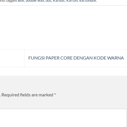
nd tagged
Box
,
double wall
,
dus
,
Kardus
,
Karton
,
kartonbox
.
FUNGSI PAPER CORE DENGAN KODE WARNA
.
Required fields are marked
*