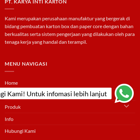
PT. KARYA INTI KARTON
Pentingnya
(Corrugated)
Memilih
Paper
Core
yang
Kami merupakan perusahaan manufaktur yang bergerak di
Sesuai
untuk
bidang pembuatan
karton box
dan
paper core
dengan bahan
Mesin
Produksi
berkualitas serta sistem pengerjaan yang dilakukan oleh para
tenaga kerja yang handal dan terampil.
MENU NAVIGASI
Home
Tentang Kami
Produk
Info
Hubungi Kami