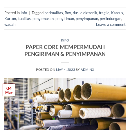
Posted in
Info
|
Tagged
berkualitas
,
Box
,
dus
,
elektronik
,
fragile
,
Kardus
,
Karton
,
kualitas
,
pengemasan
,
pengiriman
,
penyimpanan
,
perlindungan
,
wadah
Leave a comment
INFO
PAPER CORE MEMPERMUDAH
PENGIRIMAN & PENYIMPANAN
POSTED ON
MAY 4, 2023
BY
ADMIN3
04
May