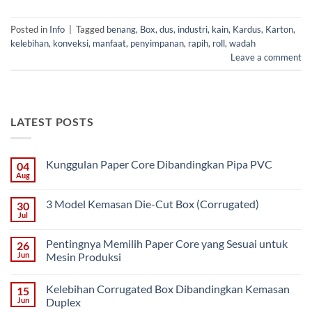
Posted in
Info
|
Tagged
benang
,
Box
,
dus
,
industri
,
kain
,
Kardus
,
Karton
,
kelebihan
,
konveksi
,
manfaat
,
penyimpanan
,
rapih
,
roll
,
wadah
Leave a comment
LATEST POSTS
Kunggulan Paper Core Dibandingkan Pipa PVC
04
Aug
No
Comments
on
3 Model Kemasan Die-Cut Box (Corrugated)
30
Kunggulan
Paper
Jul
No
Core
Comments
Dibandingkan
on
Pipa
Pentingnya Memilih Paper Core yang Sesuai untuk
26
3
PVC
Model
Jun
Mesin Produksi
Kemasan
No
Die-
Comments
Cut
Kelebihan Corrugated Box Dibandingkan Kemasan
15
on
Box
Pentingnya
(Corrugated)
Jun
Duplex
Memilih