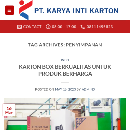
Skip
to
content
CONTACT
08:00 - 17:00
08111455823
TAG ARCHIVES:
PENYIMPANAN
INFO
KARTON BOX BERKUALITAS UNTUK
PRODUK BERHARGA
POSTED ON
MAY 16, 2023
BY
ADMIN3
16
May