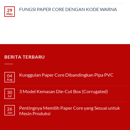
Paper
No
Core
Comments
FUNGSI PAPER CORE DENGAN KODE WARNA
29
yang
on
Sesuai
Kelebihan
May
No
untuk
Corrugated
Comments
Mesin
Box
on
Produksi
Dibandingkan
FUNGSI
Kemasan
PAPER
Duplex
CORE
DENGAN
KODE
WARNA
BERITA TERBARU
Kunggulan Paper Core Dibandingkan Pipa PVC
04
Aug
No
Comments
on
3 Model Kemasan Die-Cut Box (Corrugated)
30
Kunggulan
Paper
Jul
No
Core
Comments
Dibandingkan
on
Pipa
Pentingnya Memilih Paper Core yang Sesuai untuk
26
3
PVC
Model
Jun
Mesin Produksi
Kemasan
No
Die-
Comments
Cut
on
Box