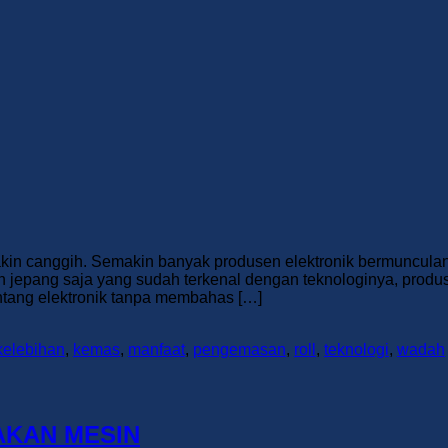
in canggih. Semakin banyak produsen elektronik bermunculan d
 jepang saja yang sudah terkenal dengan teknologinya, produse
entang elektronik tanpa membahas […]
kelebihan
,
kemas
,
manfaat
,
pengemasan
,
roll
,
teknologi
,
wadah
KAN MESIN