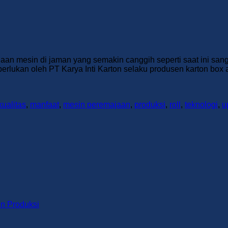
aan mesin di jaman yang semakin canggih seperti saat ini sa
erlukan oleh PT Karya Inti Karton selaku produsen karton box 
kualitas
,
manfaat
,
mesin peremajaan
,
produksi
,
roll
,
teknologi
,
u
ts
lan
ngkan
No
in Produksi
Comments
on