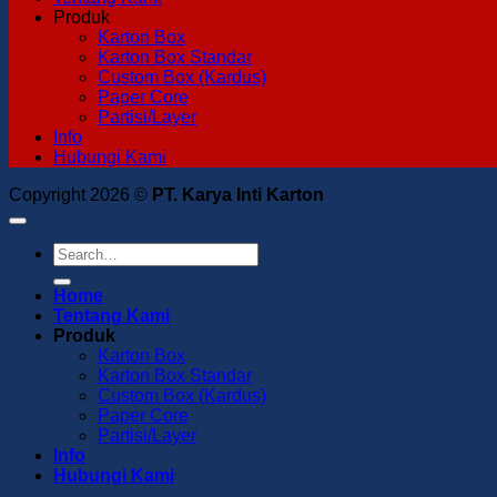
Produk
Karton Box
Karton Box Standar
Custom Box (Kardus)
Paper Core
Partisi/Layer
Info
Hubungi Kami
Copyright 2026 ©
PT. Karya Inti Karton
Home
Tentang Kami
Produk
Karton Box
Karton Box Standar
Custom Box (Kardus)
Paper Core
Partisi/Layer
Info
Hubungi Kami