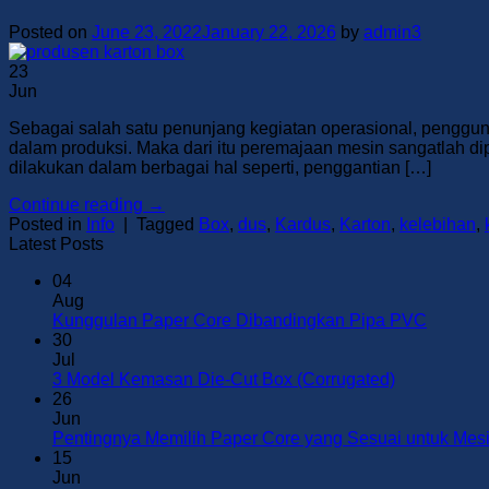
Posted on
June 23, 2022
January 22, 2026
by
admin3
23
Jun
Sebagai salah satu penunjang kegiatan operasional, penggun
dalam produksi. Maka dari itu peremajaan mesin sangatlah dip
dilakukan dalam berbagai hal seperti, penggantian […]
Continue reading
→
Posted in
Info
|
Tagged
Box
,
dus
,
Kardus
,
Karton
,
kelebihan
,
Latest Posts
04
Aug
No
Kunggulan Paper Core Dibandingkan Pipa PVC
Commen
30
on
Jul
Kunggu
No
3 Model Kemasan Die-Cut Box (Corrugated)
Paper
Comments
26
on
Core
Jun
3
Dibandi
Pentingnya Memilih Paper Core yang Sesuai untuk Mes
Model
Pipa
15
Kemasan
PVC
Jun