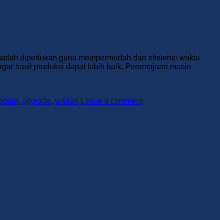
ngatlah diperlukan guna mempermudah dan efisiensi waktu
agar hasil produksi dapat lebih baik. Peremajaan mesin
pdate
,
upgrade
,
wadah
Leave a comment