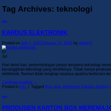
Tag Archives:
teknologi
Info
KARDUS ELEKTRONIK
Posted on
July 7, 2022
January 22, 2026
by
admin3
07
Jul
Hari demi hari, perkembangan jaman terutama teknologi semak
kecanggihan teknologi yang dimilikinya. Tidak hanya produsen
elektronik. Namun tidak lengkap rasanya apabila berbicara t
Continue reading
→
Posted in
Info
|
Tagged
Box
,
dus
,
elektronik
,
Kardus
,
Karton
,
Info
PRODUSEN KARTON BOX MEREMAJA