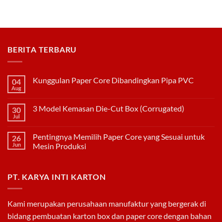
Kemasan
PAPER
Duplex
CORE
DENGAN
KODE
WARNA
BERITA TERBARU
Kunggulan Paper Core Dibandingkan Pipa PVC
04
Aug
No
Comments
on
3 Model Kemasan Die-Cut Box (Corrugated)
30
Kunggulan
Paper
Jul
No
Core
Comments
Dibandingkan
on
Pipa
Pentingnya Memilih Paper Core yang Sesuai untuk
26
3
PVC
Model
Jun
Mesin Produksi
Kemasan
No
Die-
Comments
Cut
on
Box
PT. KARYA INTI KARTON
Pentingnya
(Corrugated)
Memilih
Paper
Core
yang
Kami merupakan perusahaan manufaktur yang bergerak di
Sesuai
untuk
bidang pembuatan
karton box
dan
paper core
dengan bahan
Mesin