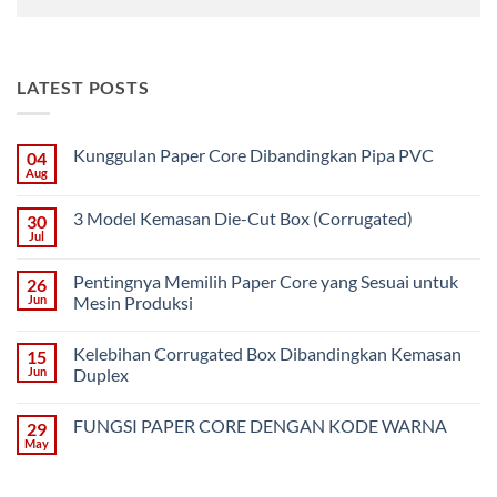
LATEST POSTS
Kunggulan Paper Core Dibandingkan Pipa PVC
04
Aug
No
Comments
on
3 Model Kemasan Die-Cut Box (Corrugated)
30
Kunggulan
Paper
Jul
No
Core
Comments
Dibandingkan
on
Pipa
Pentingnya Memilih Paper Core yang Sesuai untuk
26
3
PVC
Model
Jun
Mesin Produksi
Kemasan
No
Die-
Comments
Cut
Kelebihan Corrugated Box Dibandingkan Kemasan
15
on
Box
Pentingnya
(Corrugated)
Jun
Duplex
Memilih
Paper
No
Core
Comments
FUNGSI PAPER CORE DENGAN KODE WARNA
29
yang
on
Sesuai
Kelebihan
May
No
untuk
Corrugated
Comments
Mesin
Box
on
Produksi
Dibandingkan
FUNGSI