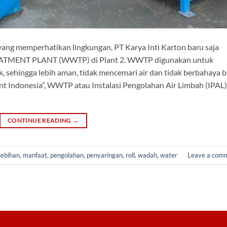
yang memperhatikan lingkungan, PT Karya Inti Karton baru saja
TMENT PLANT (WWTP) di Plant 2. WWTP digunakan untuk
, sehingga lebih aman, tidak mencemari air dan tidak berbahaya b
nt Indonesia”, WWTP atau Instalasi Pengolahan Air Limbah (IPAL)
CONTINUE READING
→
lebihan
,
manfaat
,
pengolahan
,
penyaringan
,
roll
,
wadah
,
water
Leave a com