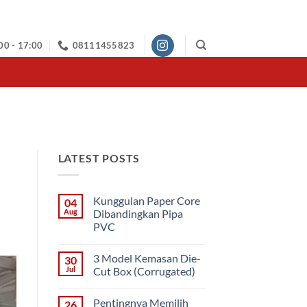
00 - 17:00
08111455823
LATEST POSTS
Kunggulan Paper Core
04
Aug
Dibandingkan Pipa
PVC
No
Comments
3 Model Kemasan Die-
30
on
Kunggulan
Jul
Cut Box (Corrugated)
Paper
Core
No
Dibandingkan
Comments
Pentingnya Memilih
26
Pipa
on