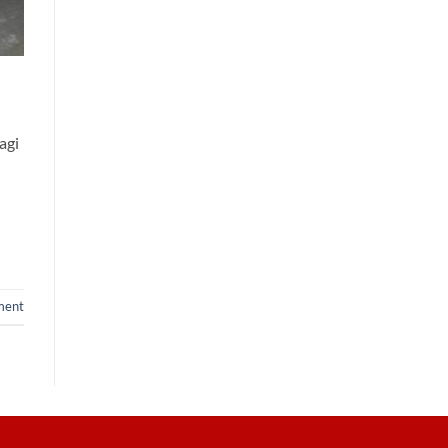
agi
ment