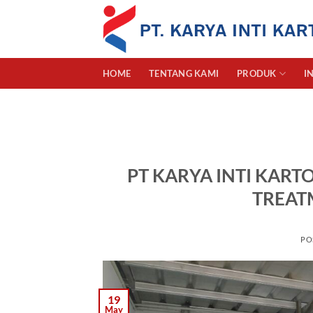
Skip
to
content
HOME
TENTANG KAMI
PRODUK
I
PT KARYA INTI KAR
TREAT
PO
19
May