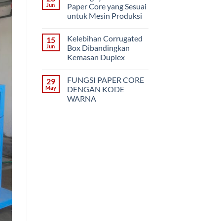
PVC
3
Jun
Paper Core yang Sesuai
Model
untuk Mesin Produksi
Kemasan
Die-
No
Cut
Comments
Box
Kelebihan Corrugated
15
on
(Corrugated)
Pentingnya
Jun
Box Dibandingkan
Memilih
Kemasan Duplex
Paper
Core
No
yang
Comments
Sesuai
FUNGSI PAPER CORE
29
on
untuk
Kelebihan
May
DENGAN KODE
Mesin
Corrugated
Produksi
WARNA
Box
Dibandingkan
No
Kemasan
Comments
Duplex
on
FUNGSI
PAPER
CORE
DENGAN
KODE
WARNA