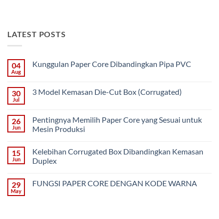
LATEST POSTS
Kunggulan Paper Core Dibandingkan Pipa PVC
04
Aug
No
Comments
on
3 Model Kemasan Die-Cut Box (Corrugated)
30
Kunggulan
Paper
Jul
No
Core
Comments
Dibandingkan
on
Pipa
Pentingnya Memilih Paper Core yang Sesuai untuk
26
3
PVC
Model
Jun
Mesin Produksi
Kemasan
No
Die-
Comments
Cut
Kelebihan Corrugated Box Dibandingkan Kemasan
15
on
Box
Pentingnya
(Corrugated)
Jun
Duplex
Memilih
Paper
No
Core
Comments
FUNGSI PAPER CORE DENGAN KODE WARNA
29
yang
on
Sesuai
Kelebihan
May
No
untuk
Corrugated
Comments
Mesin
Box
on
Produksi
Dibandingkan
FUNGSI
Kemasan
PAPER