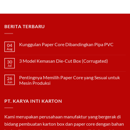
Duplex
CORE
DENGAN
KODE
WARNA
BERITA TERBARU
Kunggulan Paper Core Dibandingkan Pipa PVC
04
Aug
No
Comments
on
3 Model Kemasan Die-Cut Box (Corrugated)
30
Kunggulan
Paper
Jul
No
Core
Comments
Dibandingkan
on
Pipa
Pentingnya Memilih Paper Core yang Sesuai untuk
26
3
PVC
Model
Jun
Mesin Produksi
Kemasan
No
Die-
Comments
Cut
on
Box
PT. KARYA INTI KARTON
Pentingnya
(Corrugated)
Memilih
Paper
Core
yang
Kami merupakan perusahaan manufaktur yang bergerak di
Sesuai
untuk
bidang pembuatan
karton box
dan
paper core
dengan bahan
Mesin