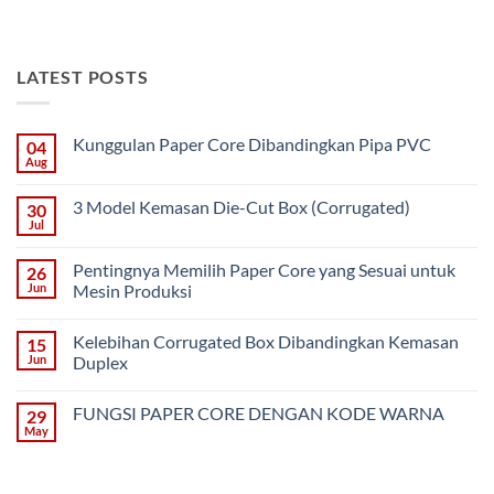
LATEST POSTS
Kunggulan Paper Core Dibandingkan Pipa PVC
04
Aug
No
Comments
on
3 Model Kemasan Die-Cut Box (Corrugated)
30
Kunggulan
Paper
Jul
No
Core
Comments
Dibandingkan
on
Pipa
Pentingnya Memilih Paper Core yang Sesuai untuk
26
3
PVC
Model
Jun
Mesin Produksi
Kemasan
No
Die-
Comments
Cut
Kelebihan Corrugated Box Dibandingkan Kemasan
15
on
Box
Pentingnya
(Corrugated)
Jun
Duplex
Memilih
Paper
No
Core
Comments
FUNGSI PAPER CORE DENGAN KODE WARNA
29
yang
on
Sesuai
Kelebihan
May
No
untuk
Corrugated
Comments
Mesin
Box
on
Produksi
Dibandingkan
FUNGSI
Kemasan
PAPER