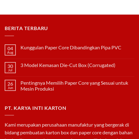
Duplex
CORE
DENGAN
KODE
WARNA
BERITA TERBARU
Kunggulan Paper Core Dibandingkan Pipa PVC
04
Aug
No
Comments
on
3 Model Kemasan Die-Cut Box (Corrugated)
30
Kunggulan
Paper
Jul
No
Core
Comments
Dibandingkan
on
Pipa
Pentingnya Memilih Paper Core yang Sesuai untuk
26
3
PVC
Model
Jun
Mesin Produksi
Kemasan
No
Die-
Comments
Cut
on
Box
PT. KARYA INTI KARTON
Pentingnya
(Corrugated)
Memilih
Paper
Core
yang
Kami merupakan perusahaan manufaktur yang bergerak di
Sesuai
untuk
bidang pembuatan
karton box
dan
paper core
dengan bahan
Mesin