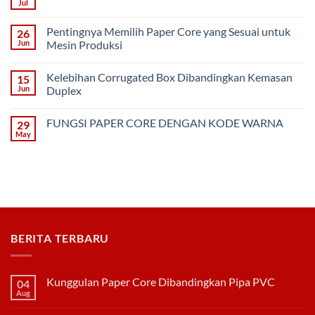
Paper
Jul
No
Core
Comments
Dibandingkan
on
Pipa
Pentingnya Memilih Paper Core yang Sesuai untuk
26
3
PVC
Model
Jun
Mesin Produksi
Kemasan
No
Die-
Comments
Cut
Kelebihan Corrugated Box Dibandingkan Kemasan
15
on
Box
Pentingnya
(Corrugated)
Jun
Duplex
Memilih
Paper
No
Core
Comments
FUNGSI PAPER CORE DENGAN KODE WARNA
29
yang
on
Sesuai
Kelebihan
May
No
untuk
Corrugated
Comments
Mesin
Box
on
Produksi
Dibandingkan
FUNGSI
Kemasan
PAPER
Duplex
CORE
DENGAN
KODE
WARNA
BERITA TERBARU
Kunggulan Paper Core Dibandingkan Pipa PVC
04
Aug
No
Comments
on