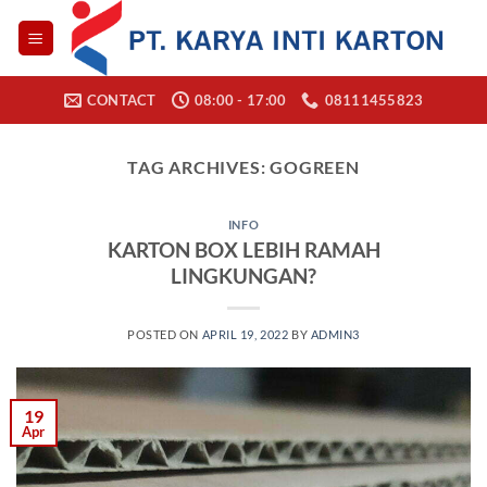
Skip
to
content
CONTACT
08:00 - 17:00
08111455823
TAG ARCHIVES:
GOGREEN
INFO
KARTON BOX LEBIH RAMAH
LINGKUNGAN?
POSTED ON
APRIL 19, 2022
BY
ADMIN3
19
Apr