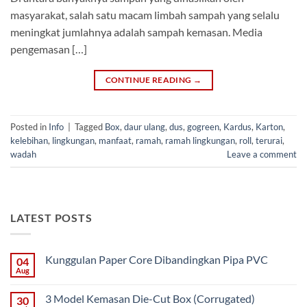
masyarakat, salah satu macam limbah sampah yang selalu
meningkat jumlahnya adalah sampah kemasan. Media
pengemasan […]
CONTINUE READING
→
Posted in
Info
|
Tagged
Box
,
daur ulang
,
dus
,
gogreen
,
Kardus
,
Karton
,
kelebihan
,
lingkungan
,
manfaat
,
ramah
,
ramah lingkungan
,
roll
,
terurai
,
wadah
Leave a comment
LATEST POSTS
Kunggulan Paper Core Dibandingkan Pipa PVC
04
Aug
No
Comments
on
3 Model Kemasan Die-Cut Box (Corrugated)
30
Kunggulan