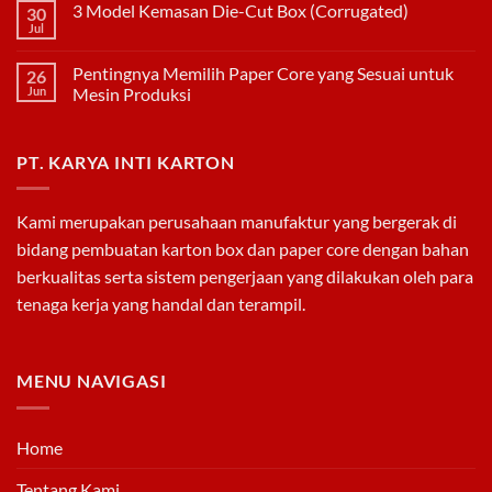
3 Model Kemasan Die-Cut Box (Corrugated)
30
Kunggulan
Paper
Jul
No
Core
Comments
Dibandingkan
on
Pipa
Pentingnya Memilih Paper Core yang Sesuai untuk
26
3
PVC
Model
Jun
Mesin Produksi
Kemasan
No
Die-
Comments
Cut
on
Box
PT. KARYA INTI KARTON
Pentingnya
(Corrugated)
Memilih
Paper
Core
yang
Kami merupakan perusahaan manufaktur yang bergerak di
Sesuai
untuk
bidang pembuatan
karton box
dan
paper core
dengan bahan
Mesin
Produksi
berkualitas serta sistem pengerjaan yang dilakukan oleh para
tenaga kerja yang handal dan terampil.
MENU NAVIGASI
Home
Tentang Kami