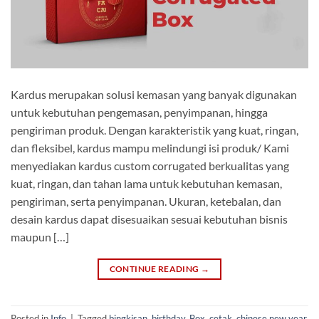
Kardus merupakan solusi kemasan yang banyak digunakan
untuk kebutuhan pengemasan, penyimpanan, hingga
pengiriman produk. Dengan karakteristik yang kuat, ringan,
dan fleksibel, kardus mampu melindungi isi produk/ Kami
menyediakan kardus custom corrugated berkualitas yang
kuat, ringan, dan tahan lama untuk kebutuhan kemasan,
pengiriman, serta penyimpanan. Ukuran, ketebalan, dan
desain kardus dapat disesuaikan sesuai kebutuhan bisnis
maupun […]
CONTINUE READING
→
Posted in
Info
|
Tagged
bingkisan
,
birthday
,
Box
,
cetak
,
chinese new year
,