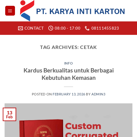
Skip
to
content
CONTACT
08:00 - 17:00
08111455823
TAG ARCHIVES:
CETAK
INFO
Kardus Berkualitas untuk Berbagai
Kebutuhan Kemasan
POSTED ON
FEBRUARY 13, 2026
BY
ADMIN3
13
Feb