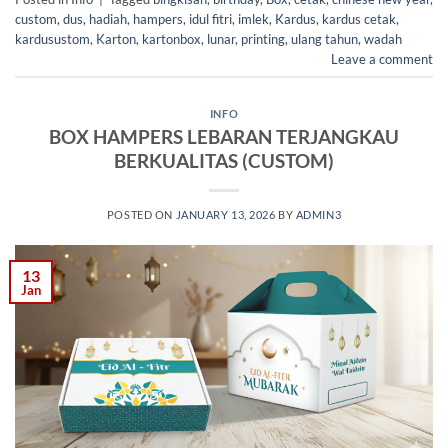
custom
,
dus
,
hadiah
,
hampers
,
idul fitri
,
imlek
,
Kardus
,
kardus cetak
,
kardusustom
,
Karton
,
kartonbox
,
lunar
,
printing
,
ulang tahun
,
wadah
Leave a comment
INFO
BOX HAMPERS LEBARAN TERJANGKAU
BERKUALITAS (CUSTOM)
POSTED ON
JANUARY 13, 2026
BY
ADMIN3
13
Jan