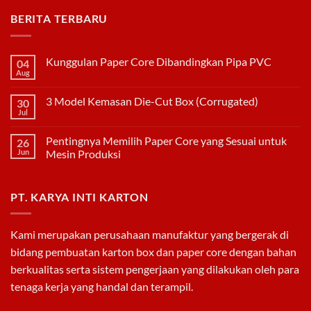
BERITA TERBARU
Kunggulan Paper Core Dibandingkan Pipa PVC
04
Aug
No
Comments
on
3 Model Kemasan Die-Cut Box (Corrugated)
30
Kunggulan
Paper
Jul
No
Core
Comments
Dibandingkan
on
Pipa
Pentingnya Memilih Paper Core yang Sesuai untuk
26
3
PVC
Model
Jun
Mesin Produksi
Kemasan
No
Die-
Comments
Cut
on
Box
PT. KARYA INTI KARTON
Pentingnya
(Corrugated)
Memilih
Paper
Core
yang
Kami merupakan perusahaan manufaktur yang bergerak di
Sesuai
untuk
bidang pembuatan
karton box
dan
paper core
dengan bahan
Mesin
Produksi
berkualitas serta sistem pengerjaan yang dilakukan oleh para
tenaga kerja yang handal dan terampil.