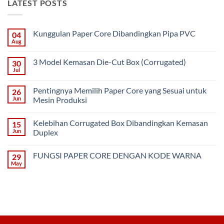
LATEST POSTS
Kunggulan Paper Core Dibandingkan Pipa PVC
04
Aug
No
Comments
on
3 Model Kemasan Die-Cut Box (Corrugated)
30
Kunggulan
Paper
Jul
No
Core
Comments
Dibandingkan
on
Pipa
Pentingnya Memilih Paper Core yang Sesuai untuk
26
3
PVC
Model
Jun
Mesin Produksi
Kemasan
No
Die-
Comments
Cut
Kelebihan Corrugated Box Dibandingkan Kemasan
15
on
Box
Pentingnya
(Corrugated)
Jun
Duplex
Memilih
Paper
No
Core
Comments
FUNGSI PAPER CORE DENGAN KODE WARNA
29
yang
on
Sesuai
Kelebihan
May
No
untuk
Corrugated
Comments
Mesin
Box
on
Produksi
Dibandingkan
FUNGSI
Kemasan
PAPER
Duplex
CORE
DENGAN
KODE
WARNA