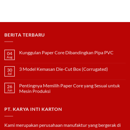
on
Produksi
Dibandingkan
FUNGSI
Kemasan
PAPER
Duplex
CORE
DENGAN
KODE
WARNA
BERITA TERBARU
Kunggulan Paper Core Dibandingkan Pipa PVC
04
Aug
No
Comments
on
3 Model Kemasan Die-Cut Box (Corrugated)
30
Kunggulan
Paper
Jul
No
Core
Comments
Dibandingkan
on
Pipa
Pentingnya Memilih Paper Core yang Sesuai untuk
26
3
PVC
Model
Jun
Mesin Produksi
Kemasan
No
Die-
Comments
Cut
on
Box
PT. KARYA INTI KARTON
Pentingnya
(Corrugated)
Memilih
Paper
Core
yang
Kami merupakan perusahaan manufaktur yang bergerak di
Sesuai