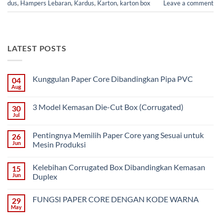
dus
,
Hampers Lebaran
,
Kardus
,
Karton
,
karton box
Leave a comment
LATEST POSTS
Kunggulan Paper Core Dibandingkan Pipa PVC
04
Aug
No
Comments
on
3 Model Kemasan Die-Cut Box (Corrugated)
30
Kunggulan
Paper
Jul
No
Core
Comments
Dibandingkan
on
Pipa
Pentingnya Memilih Paper Core yang Sesuai untuk
26
3
PVC
Model
Jun
Mesin Produksi
Kemasan
No
Die-
Comments
Cut
Kelebihan Corrugated Box Dibandingkan Kemasan
15
on
Box
Pentingnya
(Corrugated)
Jun
Duplex
Memilih
Paper
No
Core
Comments
FUNGSI PAPER CORE DENGAN KODE WARNA
29
yang
on
Sesuai
Kelebihan
May
No
untuk
Corrugated
Comments
Mesin
Box