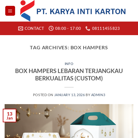
Skip
to
content
CONTACT
08:00 - 17:00
08111455823
TAG ARCHIVES:
BOX HAMPERS
INFO
BOX HAMPERS LEBARAN TERJANGKAU
BERKUALITAS (CUSTOM)
POSTED ON
JANUARY 13, 2026
BY
ADMIN3
13
Jan