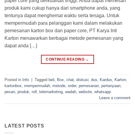
paper core yang berkualitas tinggi. Anda dapat memesan
produk kami cukup hanya dari smartphone anda, yang
tentunya dapat menghemat waktu serta tenaga. Untuk
mempermudah para pelanggan kami dalam melakukan
pemesanan karton box dan paper core, PT Karya Inti
Karton menawarkan berbagai metode pemesanan yang
dapat anda […]
CONTINUE READING
→
Posted in
Info
|
Tagged
beli
,
Box
,
chat
,
diskusi
,
dus
,
Kardus
,
Karton
,
kartonbox
,
mempermudah
,
metode
,
order
,
pemesanan
,
pertanyaan
,
pesan
,
produk
,
roll
,
telemarketing
,
wadah
,
website
,
whatsapp
Leave a comment
LATEST POSTS