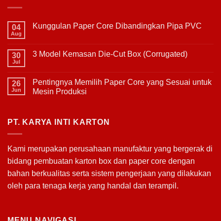
Kunggulan Paper Core Dibandingkan Pipa PVC
04
Aug
No
Comments
on
3 Model Kemasan Die-Cut Box (Corrugated)
30
Kunggulan
Paper
Jul
No
Core
Comments
Dibandingkan
on
Pipa
Pentingnya Memilih Paper Core yang Sesuai untuk
26
3
PVC
Model
Jun
Mesin Produksi
Kemasan
No
Die-
Comments
Cut
on
Box
Pentingnya
PT. KARYA INTI KARTON
(Corrugated)
Memilih
Paper
Core
yang
Kami merupakan perusahaan manufaktur yang bergerak di
Sesuai
untuk
bidang pembuatan
karton box
dan
paper core
dengan
Mesin
Produksi
bahan berkualitas serta sistem pengerjaan yang dilakukan
oleh para tenaga kerja yang handal dan terampil.
MENU NAVIGASI