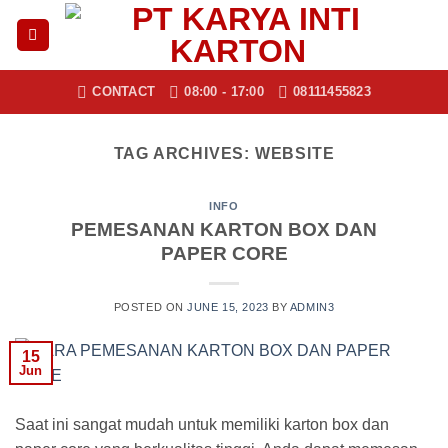
Skip
to
content
CONTACT
08:00 - 17:00
08111455823
TAG ARCHIVES:
WEBSITE
INFO
PEMESANAN KARTON BOX DAN
PAPER CORE
POSTED ON
JUNE 15, 2023
BY
ADMIN3
15
Jun
Saat ini sangat mudah untuk memiliki karton box dan