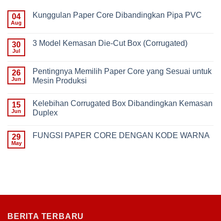
Kunggulan Paper Core Dibandingkan Pipa PVC
04
Aug
No
Comments
on
3 Model Kemasan Die-Cut Box (Corrugated)
30
Kunggulan
Paper
Jul
No
Core
Comments
Dibandingkan
on
Pipa
Pentingnya Memilih Paper Core yang Sesuai untuk
26
3
PVC
Model
Jun
Mesin Produksi
Kemasan
No
Die-
Comments
Cut
Kelebihan Corrugated Box Dibandingkan Kemasan
on
15
Box
Pentingnya
(Corrugated)
Jun
Duplex
Memilih
Paper
No
Core
Comments
FUNGSI PAPER CORE DENGAN KODE WARNA
yang
on
29
Sesuai
Kelebihan
May
No
untuk
Corrugated
Comments
Mesin
Box
on
Produksi
Dibandingkan
FUNGSI
Kemasan
PAPER
Duplex
CORE
DENGAN
KODE
WARNA
BERITA TERBARU