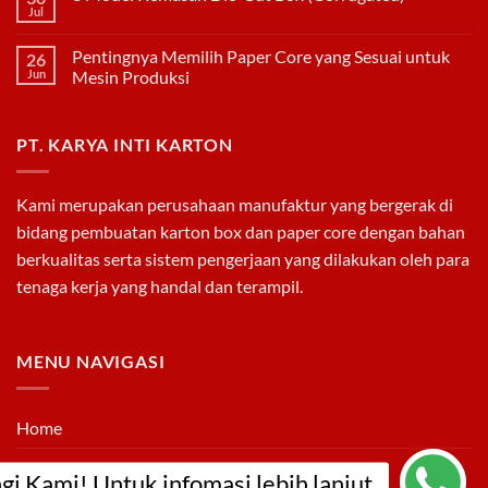
Paper
Jul
No
Core
Comments
Dibandingkan
on
Pipa
Pentingnya Memilih Paper Core yang Sesuai untuk
26
3
PVC
Model
Jun
Mesin Produksi
Kemasan
No
Die-
Comments
Cut
on
Box
PT. KARYA INTI KARTON
Pentingnya
(Corrugated)
Memilih
Paper
Core
yang
Kami merupakan perusahaan manufaktur yang bergerak di
Sesuai
untuk
bidang pembuatan
karton box
dan
paper core
dengan bahan
Mesin
Produksi
berkualitas serta sistem pengerjaan yang dilakukan oleh para
tenaga kerja yang handal dan terampil.
MENU NAVIGASI
Home
Tentang Kami