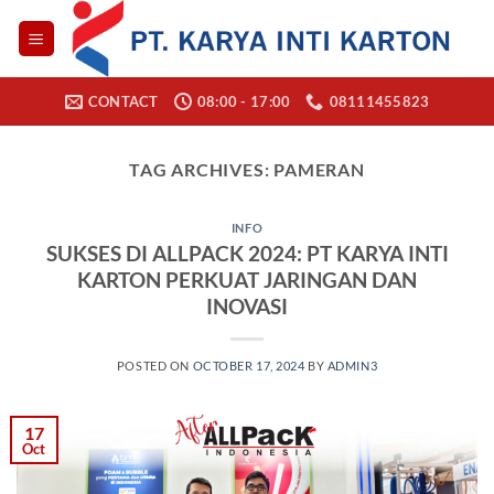
Skip
to
content
CONTACT
08:00 - 17:00
08111455823
TAG ARCHIVES:
PAMERAN
INFO
SUKSES DI ALLPACK 2024: PT KARYA INTI
KARTON PERKUAT JARINGAN DAN
INOVASI
POSTED ON
OCTOBER 17, 2024
BY
ADMIN3
17
Oct