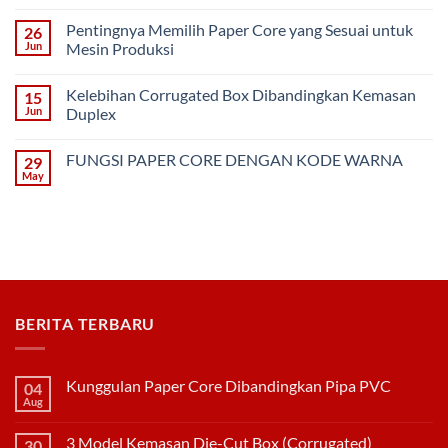
Core
Comments
Dibandingkan
on
Pipa
Pentingnya Memilih Paper Core yang Sesuai untuk
26
3
PVC
Model
Jun
Mesin Produksi
Kemasan
No
Die-
Comments
Cut
Kelebihan Corrugated Box Dibandingkan Kemasan
15
on
Box
Pentingnya
(Corrugated)
Jun
Duplex
Memilih
Paper
No
Core
Comments
FUNGSI PAPER CORE DENGAN KODE WARNA
29
yang
on
Sesuai
Kelebihan
May
No
untuk
Corrugated
Comments
Mesin
Box
on
Produksi
Dibandingkan
FUNGSI
Kemasan
PAPER
Duplex
CORE
DENGAN
KODE
WARNA
BERITA TERBARU
Kunggulan Paper Core Dibandingkan Pipa PVC
04
Aug
No
Comments
on
3 Model Kemasan Die-Cut Box (Corrugated)
30
Kunggulan