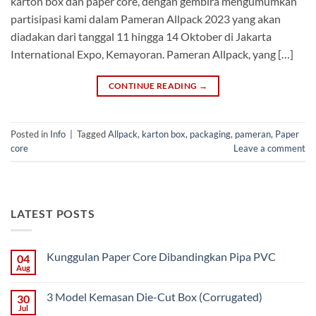
karton box dan paper core, dengan gembira mengumumkan
partisipasi kami dalam Pameran Allpack 2023 yang akan
diadakan dari tanggal 11 hingga 14 Oktober di Jakarta
International Expo, Kemayoran. Pameran Allpack, yang […]
CONTINUE READING
→
Posted in
Info
|
Tagged
Allpack
,
karton box
,
packaging
,
pameran
,
Paper
core
Leave a comment
LATEST POSTS
Kunggulan Paper Core Dibandingkan Pipa PVC
04
Aug
No
Comments
on
3 Model Kemasan Die-Cut Box (Corrugated)
30
Kunggulan
Paper
Jul
No