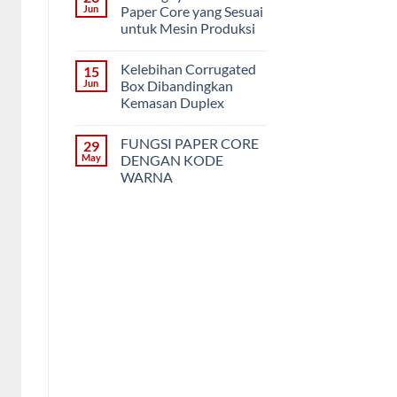
PVC
3
Jun
Paper Core yang Sesuai
Model
untuk Mesin Produksi
Kemasan
Die-
No
Cut
Comments
Box
Kelebihan Corrugated
15
on
(Corrugated)
Pentingnya
Jun
Box Dibandingkan
Memilih
Kemasan Duplex
Paper
Core
No
yang
Comments
Sesuai
FUNGSI PAPER CORE
29
on
untuk
Kelebihan
May
DENGAN KODE
Mesin
Corrugated
Produksi
WARNA
Box
Dibandingkan
No
Kemasan
Comments
Duplex
on
FUNGSI
PAPER
CORE
DENGAN
KODE
WARNA