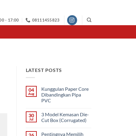
00 - 17:00
08111455823
LATEST POSTS
Kunggulan Paper Core
04
Aug
Dibandingkan Pipa
PVC
No
Comments
3 Model Kemasan Die-
30
on
Kunggulan
Jul
Cut Box (Corrugated)
Paper
Core
No
Dibandingkan
Comments
Pentingnya Memilih
26
Pipa
on