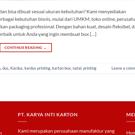
k dan bisa dibuat sesuai ukuran kebutuhan? Kami menyediakan
bagai kebutuhan bisnis, mulai dari UMKM, toko online, perusah
kan packaging profesional. Dengan bahan kuat, desain fleksibel, 
 terbaik untuk Anda yang ingin membuat box […]
CONTINUE READING
→
m
,
dus
,
Kardus
,
kardus printing
,
karton box
,
natal
,
printing
Leave a com
PT. KARYA INTI KARTON
ME
Kami merupakan perusahaan manufaktur yang
Ho
n