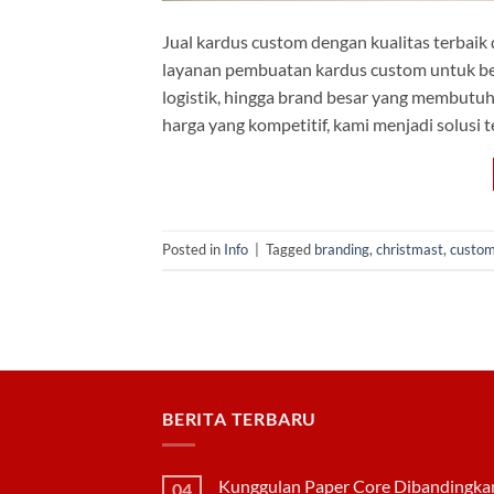
Jual kardus custom dengan kualitas terbai
layanan pembuatan kardus custom untuk ber
logistik, hingga brand besar yang membutuh
harga yang kompetitif, kami menjadi solusi
Posted in
Info
|
Tagged
branding
,
christmast
,
custo
BERITA TERBARU
Kunggulan Paper Core Dibandingka
04