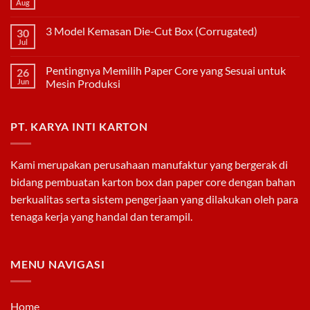
Aug
No
Comments
on
3 Model Kemasan Die-Cut Box (Corrugated)
30
Kunggulan
Paper
Jul
No
Core
Comments
Dibandingkan
on
Pipa
Pentingnya Memilih Paper Core yang Sesuai untuk
26
3
PVC
Model
Jun
Mesin Produksi
Kemasan
No
Die-
Comments
Cut
on
Box
PT. KARYA INTI KARTON
Pentingnya
(Corrugated)
Memilih
Paper
Core
yang
Kami merupakan perusahaan manufaktur yang bergerak di
Sesuai
untuk
bidang pembuatan
karton box
dan
paper core
dengan bahan
Mesin
Produksi
berkualitas serta sistem pengerjaan yang dilakukan oleh para
tenaga kerja yang handal dan terampil.
MENU NAVIGASI
Home