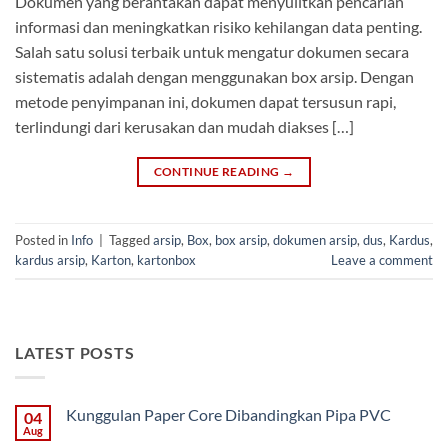
Dokumen yang berantakan dapat menyulitkan pencarian
informasi dan meningkatkan risiko kehilangan data penting.
Salah satu solusi terbaik untuk mengatur dokumen secara
sistematis adalah dengan menggunakan box arsip. Dengan
metode penyimpanan ini, dokumen dapat tersusun rapi,
terlindungi dari kerusakan dan mudah diakses […]
CONTINUE READING
→
Posted in
Info
|
Tagged
arsip
,
Box
,
box arsip
,
dokumen arsip
,
dus
,
Kardus
,
kardus arsip
,
Karton
,
kartonbox
Leave a comment
LATEST POSTS
Kunggulan Paper Core Dibandingkan Pipa PVC
04
Aug
No