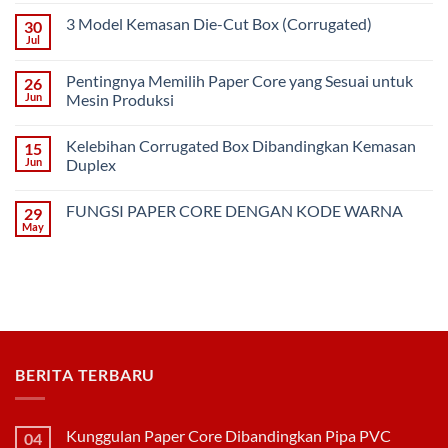
Comments
on
3 Model Kemasan Die-Cut Box (Corrugated)
30
Kunggulan
Paper
Jul
No
Core
Comments
Dibandingkan
on
Pipa
Pentingnya Memilih Paper Core yang Sesuai untuk
26
3
PVC
Model
Jun
Mesin Produksi
Kemasan
No
Die-
Comments
Cut
Kelebihan Corrugated Box Dibandingkan Kemasan
15
on
Box
Pentingnya
(Corrugated)
Jun
Duplex
Memilih
Paper
No
Core
Comments
FUNGSI PAPER CORE DENGAN KODE WARNA
29
yang
on
Sesuai
Kelebihan
May
No
untuk
Corrugated
Comments
Mesin
Box
on
Produksi
Dibandingkan
FUNGSI
Kemasan
PAPER
Duplex
CORE
DENGAN
KODE
WARNA
BERITA TERBARU
Kunggulan Paper Core Dibandingkan Pipa PVC
04