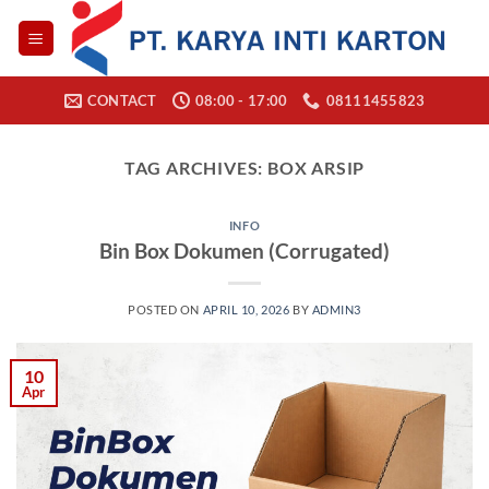
Skip
to
content
CONTACT
08:00 - 17:00
08111455823
TAG ARCHIVES:
BOX ARSIP
INFO
Bin Box Dokumen (Corrugated)
POSTED ON
APRIL 10, 2026
BY
ADMIN3
10
Apr