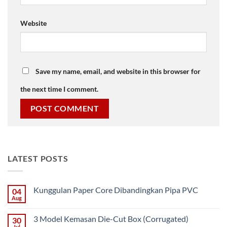
Website
Save my name, email, and website in this browser for
the next time I comment.
LATEST POSTS
Kunggulan Paper Core Dibandingkan Pipa PVC
04
Aug
No
Comments
on
3 Model Kemasan Die-Cut Box (Corrugated)
30
Kunggulan
Paper
Jul