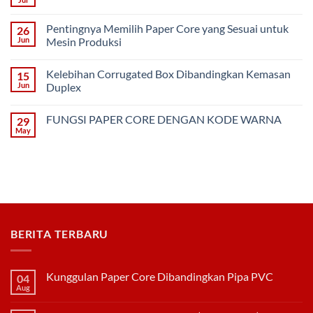
No
Core
Comments
Dibandingkan
on
Pipa
Pentingnya Memilih Paper Core yang Sesuai untuk
26
3
PVC
Model
Jun
Mesin Produksi
Kemasan
No
Die-
Comments
Cut
Kelebihan Corrugated Box Dibandingkan Kemasan
15
on
Box
Pentingnya
(Corrugated)
Jun
Duplex
Memilih
Paper
No
Core
Comments
FUNGSI PAPER CORE DENGAN KODE WARNA
29
yang
on
Sesuai
Kelebihan
May
No
untuk
Corrugated
Comments
Mesin
Box
on
Produksi
Dibandingkan
FUNGSI
Kemasan
PAPER
Duplex
CORE
DENGAN
KODE
WARNA
BERITA TERBARU
Kunggulan Paper Core Dibandingkan Pipa PVC
04
Aug
No
Comments
on