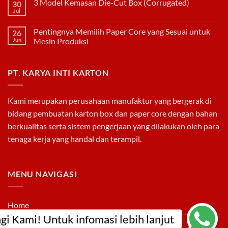
3 Model Kemasan Die-Cut Box (Corrugated)
30
Kunggulan
Paper
Jul
No
Core
Comments
Dibandingkan
on
Pipa
Pentingnya Memilih Paper Core yang Sesuai untuk
26
3
PVC
Model
Jun
Mesin Produksi
Kemasan
No
Die-
Comments
Cut
on
Box
PT. KARYA INTI KARTON
Pentingnya
(Corrugated)
Memilih
Paper
Core
yang
Kami merupakan perusahaan manufaktur yang bergerak di
Sesuai
untuk
bidang pembuatan
karton box
dan
paper core
dengan bahan
Mesin
Produksi
berkualitas serta sistem pengerjaan yang dilakukan oleh para
tenaga kerja yang handal dan terampil.
MENU NAVIGASI
Home
Tentang Kami